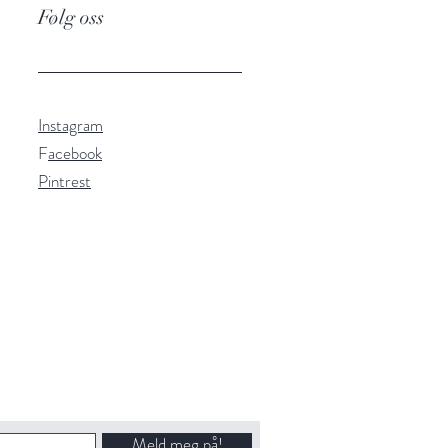
Følg oss
Instagram
F
acebook
Pintrest
Meld meg på!