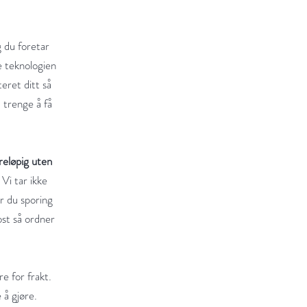
g du foretar
e teknologien
eret ditt så
 trenge å få
reløpig uten
Vi tar ikke
r du sporing
st så ordner
e for frakt.
 å gjøre.