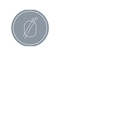
All Products
Knittingpatterns in Nor