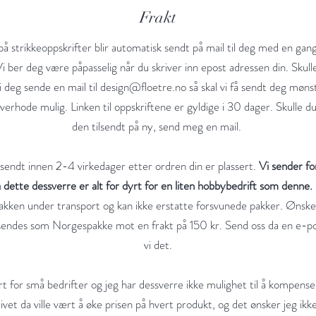
Frakt
på strikkeoppskrifter blir automatisk sendt på mail til deg med en gan
Vi ber deg være påpasselig når du skriver inn epost adressen din. Skull
i deg sende en mail til
design@floetre.no
så skal vi få sendt deg mønst
verhode mulig. Linken til oppskriftene er gyldige i 30 dager. Skulle du
den tilsendt på ny, send meg en mail.
 sendt innen 2-4 virkedager etter ordren din er plassert.
Vi sender fo
a dette dessverre er alt for dyrt for en liten hobbybedrift som denne.
pakken under transport og kan ikke erstatte forsvunede pakker. Ønske
sendes som Norgespakke mot en frakt på 150 kr. Send oss da en e-po
vi det.
rt for små bedrifter og jeg har dessverre ikke mulighet til å kompenser
ivet da ville vært å øke prisen på hvert produkt, og det ønsker jeg ikke