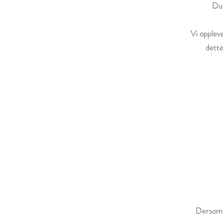
Dusk
Vi opplev
dette
Dersom 