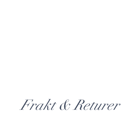
wegian
Inspiration
English Patterns
About Fløtre
Contact
Frakt & Returer