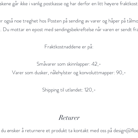
ene går ikke i vanlig postkasse og har derfor en litt høyere fraktkost
er også noe treghet hos Posten på sending av varer og håper på tålmo
. Du mottar en epost med sendingsbekreftelse når varen er sendt fr
Fraktkostnaddene er på:
Småvarer som skinnlapper: 42,-
Varer som dusker, nålehylster og konvoluttmapper: 90,-
Shipping til utlandet: 120,-
Returer
du ønsker å returnere et produkt ta kontakt med oss på
design@flo