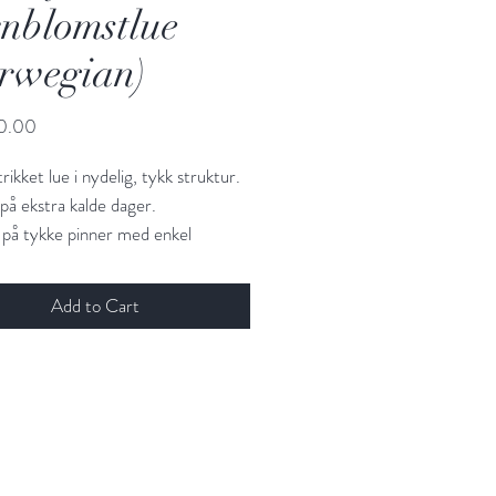
nblomstlue
rwegian)
Price
0.00
trikket lue i nydelig, tykk struktur.
på ekstra kalde dager.
 på tykke pinner med enkel
 som ikke kreverer erfaring.
Add to Cart
er:
2-6 år (6-10 år) år dame
asthet:
16/10 i Kornblomstmønster
 forbruk
: Hip Wool 100g
Rundpinne 40 cm, str 5 mm og 7
tpinner om du ikke bruker magic