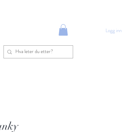
Logg inn
More
unky