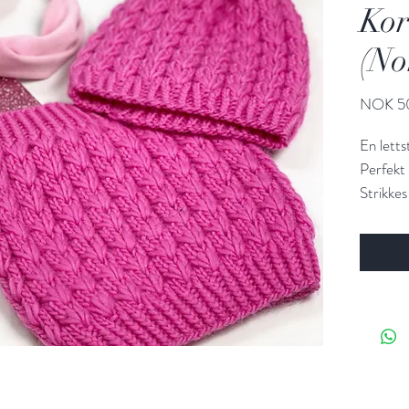
Kor
(No
NOK 5
En letts
Perfekt 
Strikkes
struktur
Størrels
(herre)
Strikkef
Garn og
Pinner:
mm. Set
loop