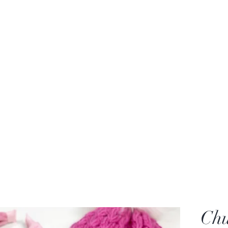
wegian
Inspiration
English Patterns
About Fløtre
Contact
Ch