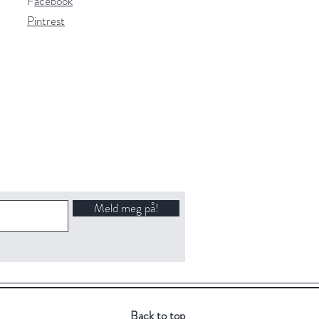
F
acebook
Pintrest
Meld meg på!
Back to top