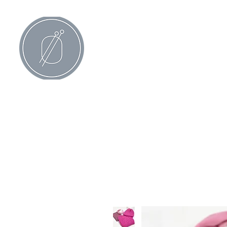
All Products
Knittingpatterns in Nor