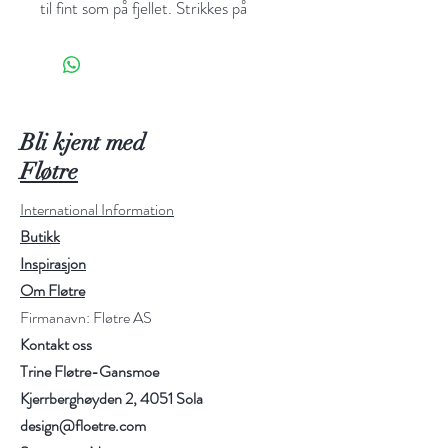
til fint som på fjellet. Strikkes på
tykke pinner med enkle fletter i
raglansfellingen som ikke krever
forkunnskap om flettestrikk.
Du få to oppskrifter i én - du kan
Bli kjent med
nemlig velge mellom to forskjellige
Fløtre
fletter i raglanfellingen.
International Information
Butikk
Størrelser:
S (M) L (XL)
Inspirasjon
Om Fløtre
Garn og forbruk:
Sandnes Garn
Firmanavn: Fløtre AS
Børstet Alpakka 300 (350) 400
Kontakt oss
(450) gram
Trine Fløtre-Gansmoe
Pinner:
5 mm & 6 mm
Kjerrberghøyden 2, 4051 Sola
design@floetre.com