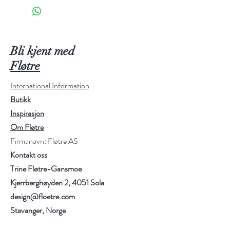
The hat is knit bottom up.
Size: 2 (4-5) 6-7 (8) years +
women’s s/m (women’s m/l) men
Bli kjent med
Fløtre
Gauge: 22/10 in stockinette
International Information
Butikk
Yarn and usage: Sandnes Merinoull
Inspirasjon
100 (100) 100 (100) 100 (150)
Om Fløtre
150g
Firmanavn: Fløtre AS
Kontakt oss
Needles: Circular 40 cm, 3 &
Trine Fløtre-Gansmoe
3,5mm. DPNs if you don’t use
magic loop
Kjerrberghøyden 2, 4051 Sola
design@floetre.com
Stavanger, Norge