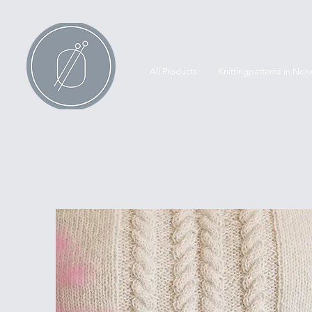
All Products
Knittingpatterns in Nor