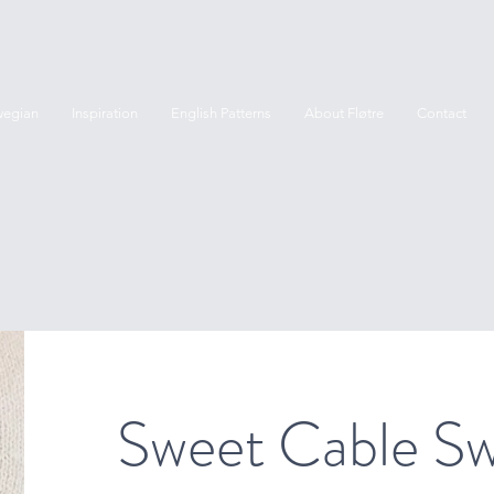
wegian
Inspiration
English Patterns
About Fløtre
Contact
Sweet Cable Sw